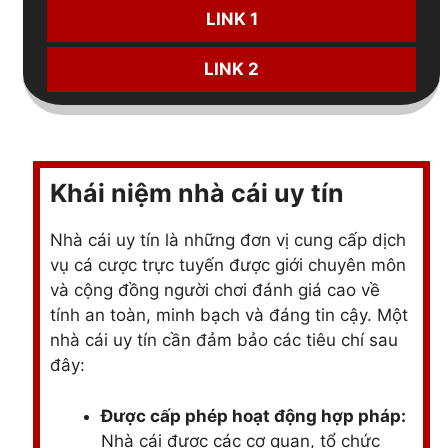
LINK 1
LINK 2
Khái niệm nhà cái uy tín
Nhà cái uy tín là những đơn vị cung cấp dịch
vụ cá cược trực tuyến được giới chuyên môn
và cộng đồng người chơi đánh giá cao về
tính an toàn, minh bạch và đáng tin cậy. Một
nhà cái uy tín cần đảm bảo các tiêu chí sau
đây:
Được cấp phép hoạt động hợp pháp:
Nhà cái được các cơ quan, tổ chức