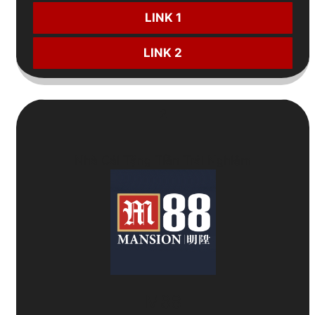
LINK 1
LINK 2
2
Nhà Cái Tặng Tiền Trải Nghiệm
M88