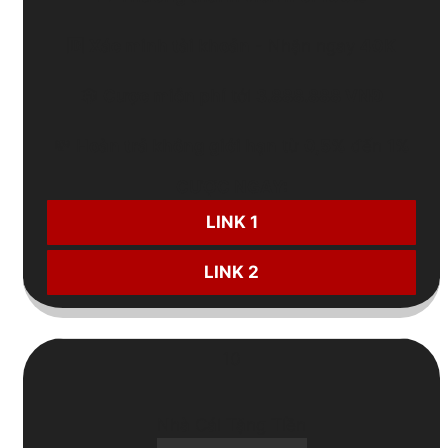
🆔
Xác minh tài khoản
- Nhận ngay
40K
🎲
Cược miễn phí
tới
3.888.888 VNĐ
💸
Hoàn trả không giới hạn
từ
0,5%
đến
1%
CƯỢC NGAY:
LINK 1
LINK 2
10
Nhà Cái Tặng Tiền