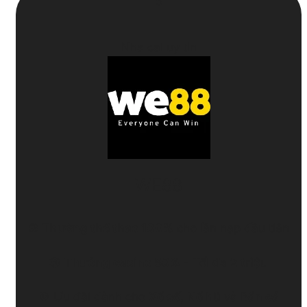
5
Nha cai uy tin
WE88
⚽
Thưởng thể thao 100%
cho lần nạp đầu tiên
🎲
Thưởng casino 50%
- Tối đa
2 triệu
🎯 Ưu đãi dành cho
Xổ số
,
Nổ hũ
và
Bắn cá