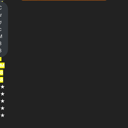
ả
C
i
ư
n
ợ
g
c
h
M
i
8
ệ
8
m
:
M
8
8
★
★
★
★
★