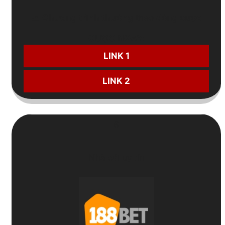
📈
Chương trình thưởng
theo
dòng cược
CƯỢC NGAY:
LINK 1
LINK 2
6
Nhà cái uy tín