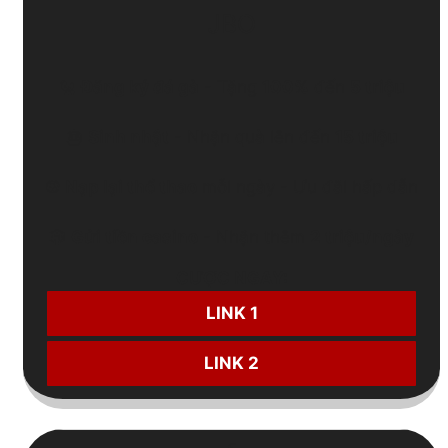
JBO
🐔
Đăng ký đá gà
- Tặng
100%
đến
5 triệu
🎂
Sinh nhật
- Nhận quà lên đến
15 triệu
⚽
Nạp lại thể thao
mỗi ngày - Ưu đãi hấp dẫn
🎲
Gửi tiền casino
- Nhận thêm
2 triệu/ngày
CƯỢC NGAY:
LINK 1
LINK 2